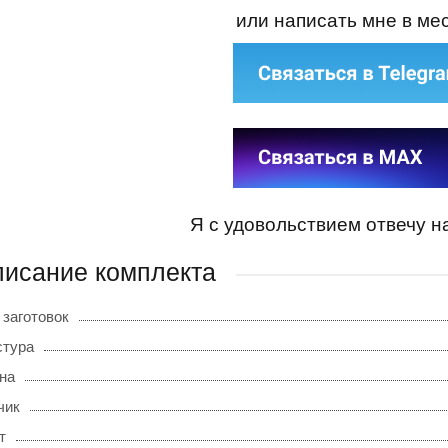
или написать мне в м
Я с удовольствием отвечу н
исание комплекта
 заготовок
стура
на
чик
т