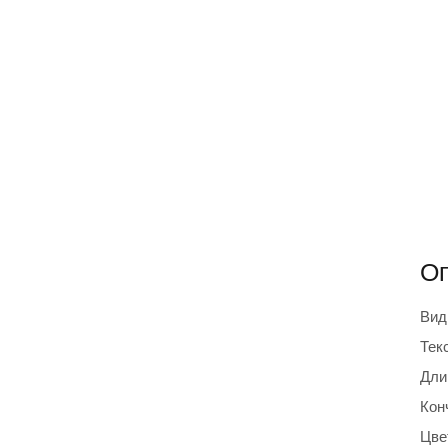
Оп
Вид
Тек
Дли
Кон
Цве